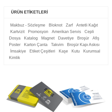
ÜRÜN ETIKETLERI
Makbuz - Sözleşme
Bloknot
Zarf
Antetli Kağıt
Kartvizit
Promosyon
Amerikan Servis
Cepli
Dosya
Katalog
Magnet
Davetiye
Broşür
Afiş
Poster
Karton Çanta
Takvim
Broşür Kapı Askısı
İmsakiye
Etiket Çeşitleri
Kaşe
Kutu
Kurumsal
Kimlik