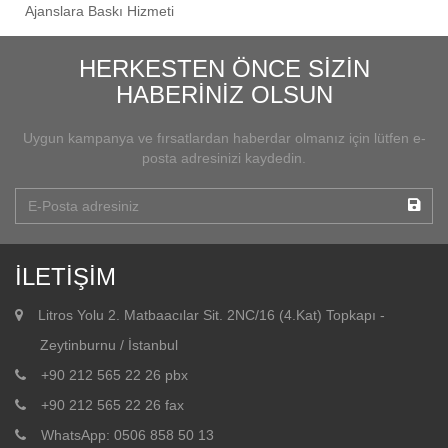
Ajanslara Baskı Hizmeti
HERKESTEN ÖNCE SİZİN
HABERİNİZ OLSUN
Uygun kampanya ve fırsatlardan haberdar olmanız için lütfen e-
posta adresinizi kaydedin.
İLETİŞİM
Litros Yolu 2. Matbaacılar Sit. 2NC/16 (4.Kat) Topkapı -
Zeytinburnu / İstanbul
+90 212 565 22 26 pbx
+90 212 565 22 26 fax
WhatsApp: 0506 858 50 13