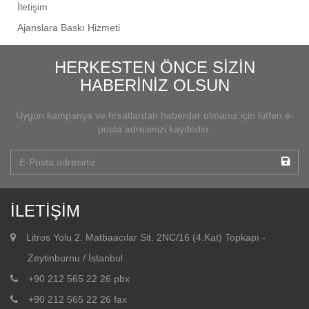
İletişim
Ajanslara Baskı Hizmeti
HERKESTEN ÖNCE SİZİN
HABERİNİZ OLSUN
Uygun kampanya ve fırsatlardan haberdar olmanız için lütfen e-
posta adresinizi kaydedin.
İLETİŞİM
Litros Yolu 2. Matbaacılar Sit. 2NC/16 (4.Kat) Topkapı -
Zeytinburnu / İstanbul
+90 212 565 22 26 pbx
+90 212 565 22 26 fax