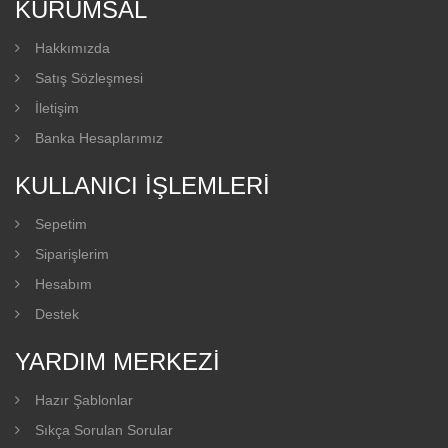
KURUMSAL
Hakkımızda
Satış Sözleşmesi
İletişim
Banka Hesaplarımız
KULLANICI İŞLEMLERI
Sepetim
Siparişlerim
Hesabım
Destek
YARDIM MERKEZI
Hazır Şablonlar
Sıkça Sorulan Sorular