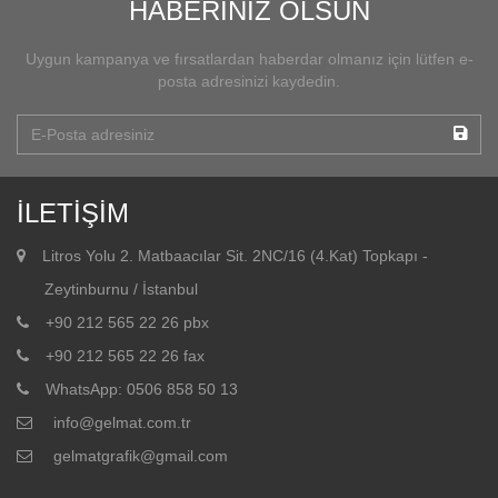
HABERİNİZ OLSUN
Uygun kampanya ve fırsatlardan haberdar olmanız için lütfen e-
posta adresinizi kaydedin.
İLETİŞİM
Litros Yolu 2. Matbaacılar Sit. 2NC/16 (4.Kat) Topkapı -
Zeytinburnu / İstanbul
+90 212 565 22 26 pbx
+90 212 565 22 26 fax
WhatsApp: 0506 858 50 13
info@gelmat.com.tr
gelmatgrafik@gmail.com